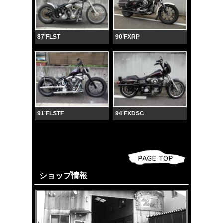
87'FLST
90’FXRP
91'FLSTF
94'FXDSC
ショップ情報