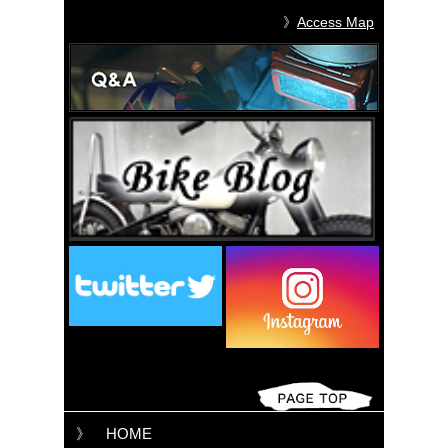
》
Access Map
》 HOME